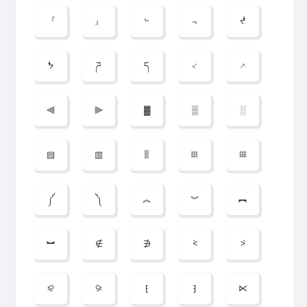
『
』
﹄
﹃
ᖫ
ᖭ
ཌ
ད
⸔
⸕
⫷
⫸
▓
▒
░
▤
▥
𐄠
𐄡
𐄪
༼
༽
︽
︾
︻
︼
∉
∌
⩻
⩼
⪨
⪩
⁅
⁆
⋉