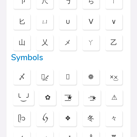
卩
尺
丂
ち
ㄒ
匕
ㄩ
∪
ᐯ
∨
山
乂
メ
ㄚ
乙
Symbols
〆
⳻᷼⳺

❁
×͜×
╰‿╯
✿
͟͟͞͞★
⏤͟͟͞͞★
⚠
ᥫ᭡
ꪶꫂ
❖
冬
々