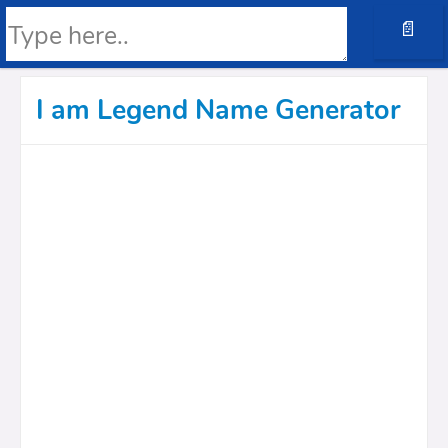
📄
I am Legend Name Generator